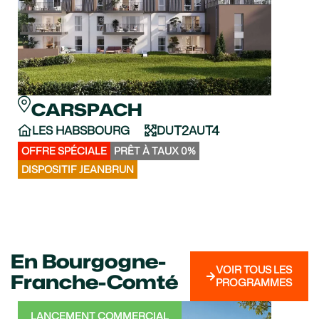
CARSPACH
C
T2
T4
LES HABSBOURG
DU
AU
LE 
VO
OFFRE SPÉCIALE
PRÊT À TAUX 0%
APPA
DISPOSITIF JEANBRUN
DISPO
En Bourgogne-
VOIR TOUS LES
Franche-Comté
PROGRAMMES
LANCEMENT COMMERCIAL
LA