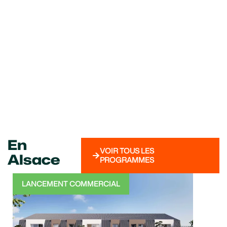
En
VOIR TOUS LES
Alsace
PROGRAMMES
LANCEMENT COMMERCIAL
TRA