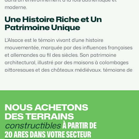
moderne.
Une Histoire Riche et Un
Patrimoine Unique
L’Alsace est le témoin vivant d’une histoire
mouvementée, marquée par des influences françaises
et allemandes au fil des siècles. Son patrimoine
architectural, illustré par des maisons à colombages
pittoresques et des châteaux médiévaux, témoigne de
cette riche histoire. En optant pour un programme
immobilier neuf en Alsace, vous pourrez préserver ce
charme historique tout en bénéficiant des
commodités modernes. Vous pourrez profiter de ce
NOUS ACHETONS
charme qui fait partie intégrante du paysage alsacien.
DES TERRAINS
L’Alsace est mondialement connue pour sa
gastronomie exceptionnelle, mettant en avant des
constructibles
À PARTIR DE
plats traditionnels tels que la choucroute, la tarte
20 ARES DANS VOTRE SECTEUR
flambée et le foie gras. Les vins alsaciens, tels que le