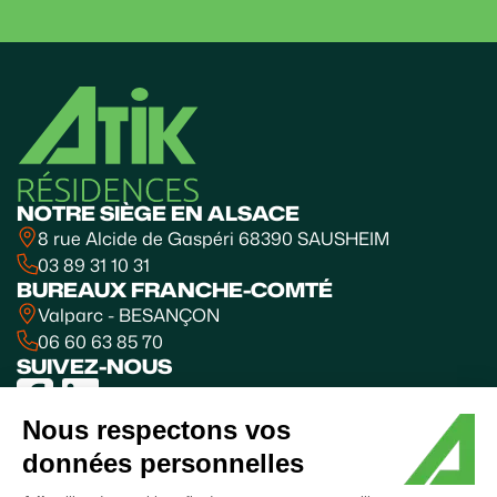
NOTRE SIÈGE EN ALSACE
8 rue Alcide de Gaspéri 68390 SAUSHEIM
03 89 31 10 31
BUREAUX FRANCHE-COMTÉ
Valparc - BESANÇON
06 60 63 85 70
SUIVEZ-NOUS
Nous respectons vos
données personnelles
Mentions
Politique
Coordonnées
Plan de
Accessibilité
© 2025