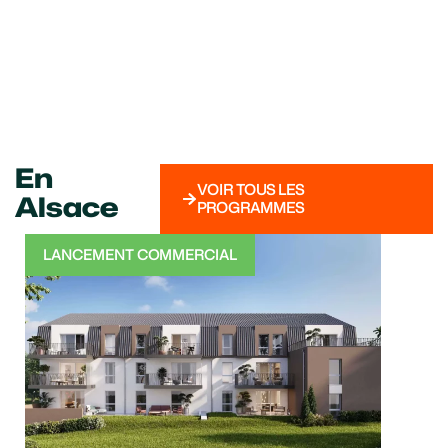
En
VOIR TOUS LES
Alsace
PROGRAMMES
LANCEMENT COMMERCIAL
TRA