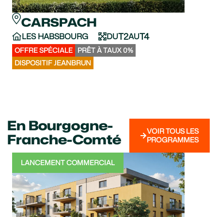
CARSPACH
C
T2
T4
LES HABSBOURG
DU
AU
LE 
VO
OFFRE SPÉCIALE
PRÊT À TAUX 0%
APPA
DISPOSITIF JEANBRUN
DISPO
En Bourgogne-
VOIR TOUS LES
Franche-Comté
PROGRAMMES
LANCEMENT COMMERCIAL
LA