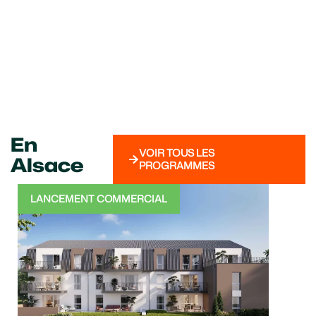
En
VOIR TOUS LES
Alsace
PROGRAMMES
LANCEMENT COMMERCIAL
TRA