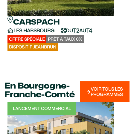
CARSPACH
C
T2
T4
LES HABSBOURG
DU
AU
LE 
VO
OFFRE SPÉCIALE
PRÊT À TAUX 0%
APPA
DISPOSITIF JEANBRUN
DISPO
En Bourgogne-
VOIR TOUS LES
Franche-Comté
PROGRAMMES
LANCEMENT COMMERCIAL
LA