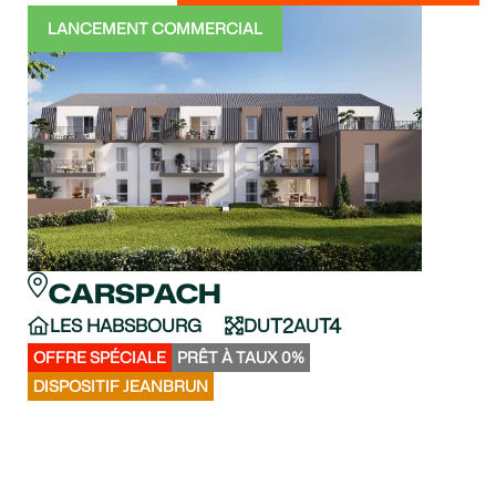
LANCEMENT COMMERCIAL
TRA
CARSPACH
C
T2
T4
LES HABSBOURG
DU
AU
LE 
VO
OFFRE SPÉCIALE
PRÊT À TAUX 0%
APPA
DISPOSITIF JEANBRUN
DISPO