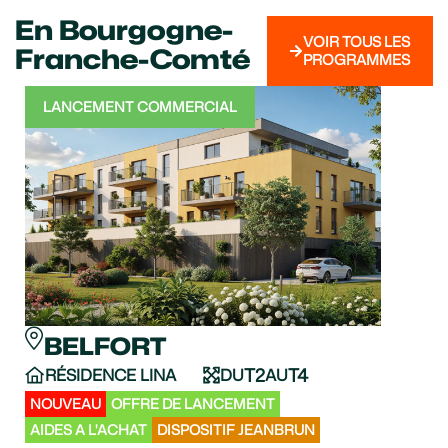
En Bourgogne-
VOIR TOUS LES
Franche-Comté
PROGRAMMES
LANCEMENT COMMERCIAL
LA
BELFORT
B
T2
T4
RÉSIDENCE LINA
DU
AU
FL
NOUVEAU
OFFRE DE LANCEMENT
APPA
AIDES A L'ACHAT
DISPOSITIF JEANBRUN