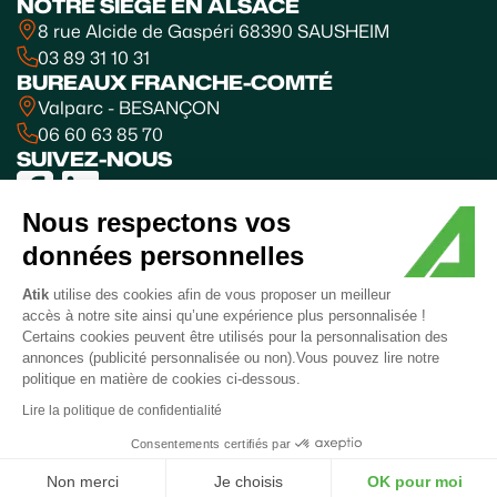
NOTRE SIÈGE EN ALSACE
8 rue Alcide de Gaspéri 68390 SAUSHEIM
03 89 31 10 31
BUREAUX FRANCHE-COMTÉ
Valparc - BESANÇON
06 60 63 85 70
SUIVEZ-NOUS
Nous respectons vos
données personnelles
Mentions
Politique
Coordonnées
Plan de
Accessibilité
© 2025
légales
de
du
site
:
ATIK SA
Atik
utilise des cookies afin de vous proposer un meilleur
confidentialité
médiateur
partiellement
accès à notre site ainsi qu’une expérience plus personnalisée !
conforme
Certains cookies peuvent être utilisés pour la personnalisation des
Création
annonces (publicité personnalisée ou non).Vous pouvez lire notre
politique en matière de cookies ci-dessous.
Lire la politique de confidentialité
Consentements certifiés par
Non merci
Je choisis
OK pour moi