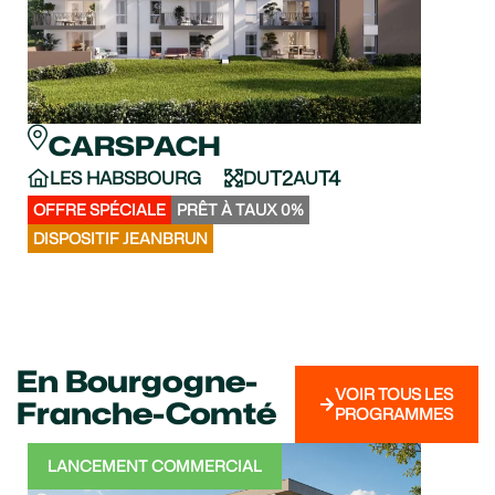
CARSPACH
C
T2
T4
LES HABSBOURG
DU
AU
LE 
VO
OFFRE SPÉCIALE
PRÊT À TAUX 0%
APPA
DISPOSITIF JEANBRUN
DISPO
En Bourgogne-
VOIR TOUS LES
Franche-Comté
PROGRAMMES
LANCEMENT COMMERCIAL
LA