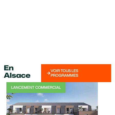
En
VOIR TOUS LES
Alsace
PROGRAMMES
LANCEMENT COMMERCIAL
TRA