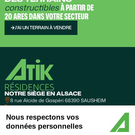
constructibles
À PARTIR DE
20 ARES DANS VOTRE SECTEUR
J'AI UN TERRAIN À VENDRE
NOTRE SIÈGE EN ALSACE
8 rue Alcide de Gaspéri 68390 SAUSHEIM
03 89 31 10 31
BUREAUX FRANCHE-COMTÉ
Nous respectons vos
Valparc - BESANÇON
données personnelles
06 60 63 85 70
SUIVEZ-NOUS