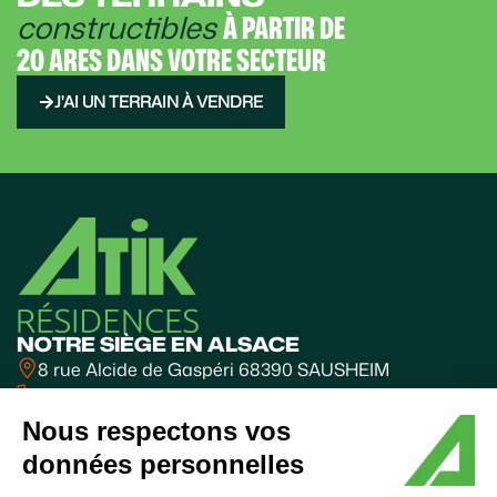
constructibles
À PARTIR DE
20 ARES DANS VOTRE SECTEUR
J'AI UN TERRAIN À VENDRE
NOTRE SIÈGE EN ALSACE
8 rue Alcide de Gaspéri 68390 SAUSHEIM
03 89 31 10 31
BUREAUX FRANCHE-COMTÉ
Nous respectons vos
Valparc - BESANÇON
données personnelles
06 60 63 85 70
SUIVEZ-NOUS