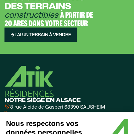
DES TERRAINS
constructibles
À PARTIR DE
20 ARES DANS VOTRE SECTEUR
J'AI UN TERRAIN À VENDRE
NOTRE SIÈGE EN ALSACE
8 rue Alcide de Gaspéri 68390 SAUSHEIM
03 89 31 10 31
BUREAUX FRANCHE-COMTÉ
Nous respectons vos
Valparc - BESANÇON
données personnelles