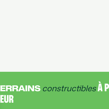
À 
TERRAINS
constructibles
TEUR