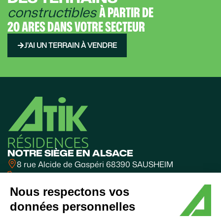
constructibles
À PARTIR DE
20 ARES DANS VOTRE SECTEUR
J'AI UN TERRAIN À VENDRE
NOTRE SIÈGE EN ALSACE
8 rue Alcide de Gaspéri 68390 SAUSHEIM
03 89 31 10 31
BUREAUX FRANCHE-COMTÉ
Nous respectons vos
Valparc - BESANÇON
données personnelles
06 60 63 85 70
SUIVEZ-NOUS