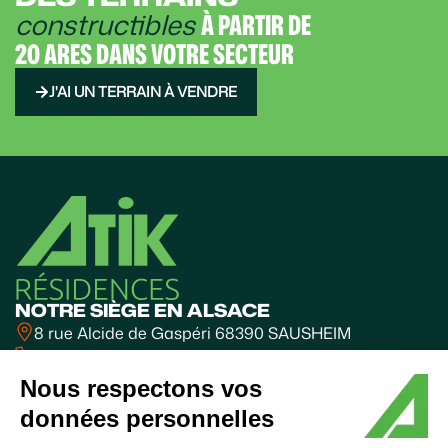
constructibles
À PARTIR DE
20 ARES DANS VOTRE SECTEUR
J'AI UN TERRAIN À VENDRE
NOTRE SIÈGE EN ALSACE
8 rue Alcide de Gaspéri 68390 SAUSHEIM
03 89 31 10 31
BUREAUX FRANCHE-COMTÉ
Nous respectons vos
Valparc - BESANÇON
données personnelles
06 60 63 85 70
SUIVEZ-NOUS