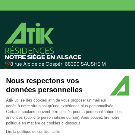
NOTRE SIÈGE EN ALSACE
8 rue Alcide de Gaspéri 68390 SAUSHEIM
03 89 31 10 31
BUREAUX FRANCHE-COMTÉ
Nous respectons vos
Valparc - BESANÇON
données personnelles
06 60 63 85 70
SUIVEZ-NOUS
Atik
utilise des cookies afin de vous proposer un meilleur
accès à notre site ainsi qu’une expérience plus personnalisée !
Certains cookies peuvent être utilisés pour la personnalisation des
annonces (publicité personnalisée ou non).Vous pouvez lire notre
politique en matière de cookies ci-dessous.
Mentions
Politique
Coordonnées
Plan de
Accessibilité
© 2025
Lire la politique de confidentialité