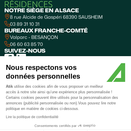
NOTRE SIÈGE EN ALSACE
8 rue Alcide de Gaspéri 68390 SAUSHEIM
03 89 31 10 31
BUREAUX FRANCHE-COMTÉ
Valparc - BESANÇON
06 60 63 85 70
SUIVEZ-NOUS
Nous respectons vos
données personnelles
Mentions
Politique
Coordonnées
Plan de
Accessibilité
© 2025
légales
de
du
site
:
ATIK SA
Atik
utilise des cookies afin de vous proposer un meilleur
confidentialité
médiateur
partiellement
accès à notre site ainsi qu’une expérience plus personnalisée !
conforme
Certains cookies peuvent être utilisés pour la personnalisation des
Création
annonces (publicité personnalisée ou non).Vous pouvez lire notre
politique en matière de cookies ci-dessous.
Demande
Lire la politique de confidentialité
d’informations ?
Contactez-nous !
Consentements certifiés par