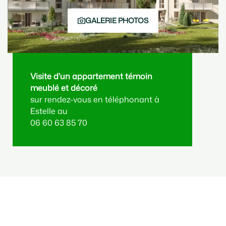
GALERIE PHOTOS
Visite d'un appartement témoin
P
meublé et décoré
a
sur rendez-vous en téléphonant à
V
Estelle au
u
06 60 63 85 70
R