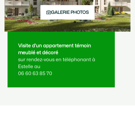
GALERIE PHOTOS
Visite d'un appartement témoin
P
meublé et décoré
a
sur rendez-vous en téléphonant à
V
Estelle au
u
06 60 63 85 70
R