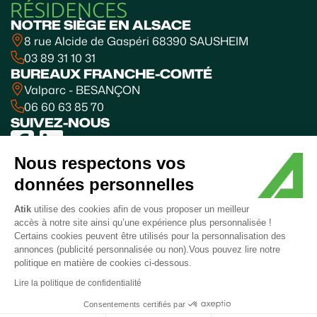
NOTRE SIÈGE EN ALSACE
8 rue Alcide de Gaspéri 68390 SAUSHEIM
03 89 31 10 31
BUREAUX FRANCHE-COMTÉ
Valparc - BESANÇON
06 60 63 85 70
SUIVEZ-NOUS
Nous respectons vos
données personnelles
Mentions
Politique
Coordonnées
Plan de
Accessibilité
© 2025
légales
de
du
site
:
ATIK SA
Atik
utilise des cookies afin de vous proposer un meilleur
confidentialité
médiateur
partiellement
accès à notre site ainsi qu’une expérience plus personnalisée !
conforme
Certains cookies peuvent être utilisés pour la personnalisation des
Création
annonces (publicité personnalisée ou non).Vous pouvez lire notre
politique en matière de cookies ci-dessous.
Demande
Lire la politique de confidentialité
d’informations ?
Contactez-nous !
Consentements certifiés par