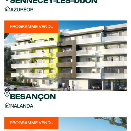
SENNECEY-LES-DIJON
AZURÉOR
PROGRAMME VENDU
BESANÇON
NALANDA
PROGRAMME VENDU